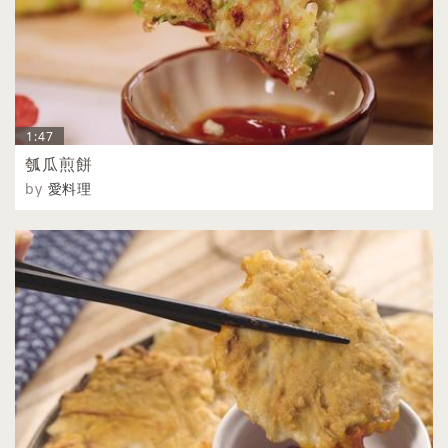
1:47
瓠瓜煎餅
by
愛料理