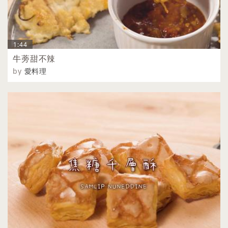
1:44
牛蒡甜不辣
by
愛料理