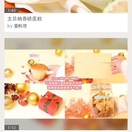
1:40
文旦柚香磅蛋糕
by
愛料理
1:12