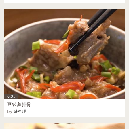
0:35
豆豉蒸排骨
by
愛料理