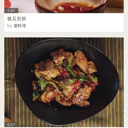
1:47
瓠瓜煎餅
by
愛料理
0:57