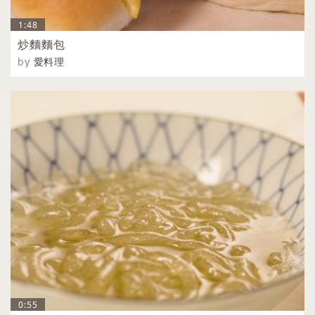
1:48
炒麵麵包
by
愛料理
0:55