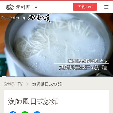
愛料理 TV
下載APP
Loaded
:
11.70%
Current
0:16
/
Duration
8:33
Pause
Unmute
Picture-
Full
愛料理 TV
漁師風日式炒麵
in-
Picture
Time
漁師風日式炒麵