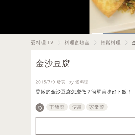
Current
0:04
Pause
Unmute
愛料理 TV
料理食驗室
輕鬆料理
Time
金沙豆腐
2015/7/9 發表
by 愛料理
香嫩的金沙豆腐怎麼做？簡單美味好下飯！
下飯菜
便當
家常菜