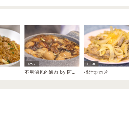
4:52
0:58
不用滷包的滷肉 by 阿洪詩
橘汁炒肉片