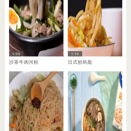
1:00
1:10
沙茶牛肉河粉
日式炒烏龍