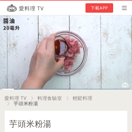
愛料理 TV
下載APP
Loaded
:
52.93%
Current
0:07
/
Duration
1:17
Pause
Unmute
Picture-
Full
愛料理 TV
料理食驗室
輕鬆料理
in-
芋頭米粉湯
Picture
Time
芋頭米粉湯