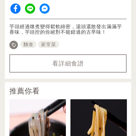
芋頭經過燉煮變得鬆軟綿密，湯頭還散發出滿滿芋
香味，芋頭控的你絕對不能錯過的古早味！
麵食
家常菜
看詳細食譜
推薦你看