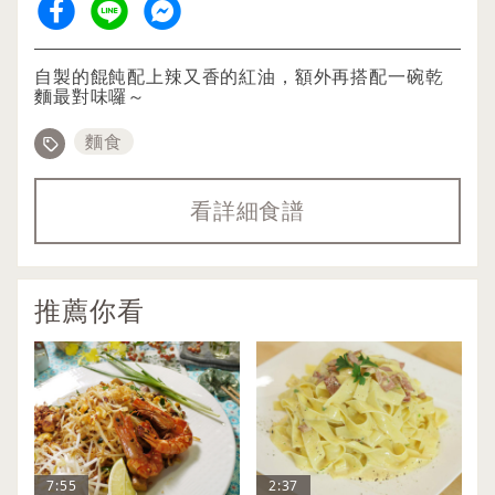
自製的餛飩配上辣又香的紅油，額外再搭配一碗乾
麵最對味囉～
麵食
看詳細食譜
推薦你看
7:55
2:37