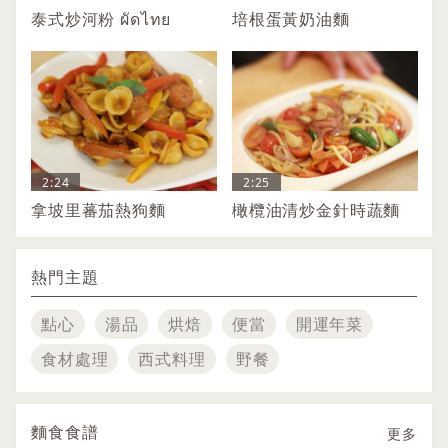
泰式炒河粉 ผัดไทย
培根蛋黃奶油麵
2:24
2:25
拿坡里蕃茄熱狗麵
橄欖油清炒金針時蔬麵
熱門主題
點心
湯品
烘焙
便當
開運年菜
食材處理
西式料理
野餐
麵食食譜
更多