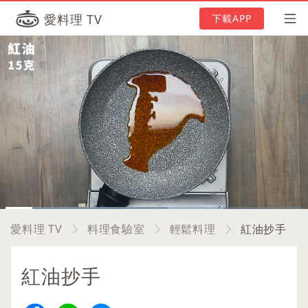
愛料理 TV
下載APP
Loaded
:
54.72%
Current
0:06
/
Duration
1:15
Pause
Unmute
Picture-
Full
愛料理 TV
料理食驗室
輕鬆料理
紅油抄手
in-
Picture
Time
紅油抄手