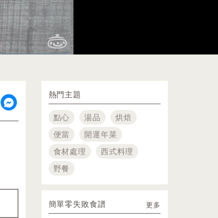
Picture-
Fullscreen
in-
Picture
熱門主題
點心
湯品
烘焙
便當
開運年菜
食材處理
西式料理
野餐
簡單零失敗食譜
更多