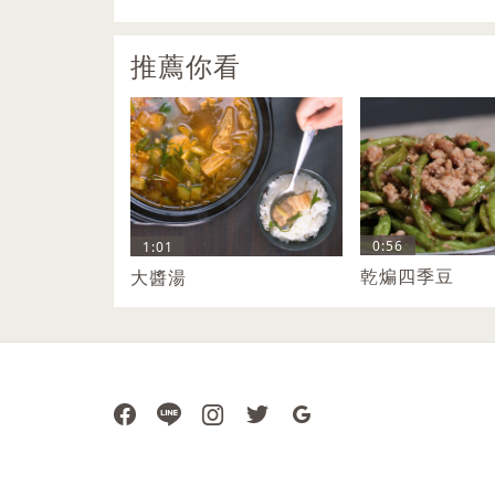
推薦你看
0:56
1:01
乾煸四季豆
大醬湯