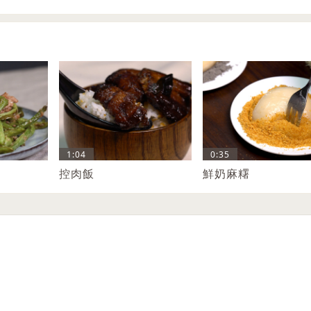
1:04
0:35
控肉飯
鮮奶麻糬