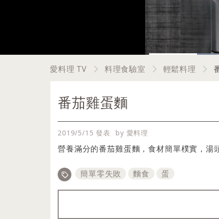
Current
0:07
Pause
Unmute
愛料理 TV
料理食驗室
輕鬆料理
Time
番茄雞蛋麵
2019/5/15 發表
by 愛料理
營養滿分的番茄雞蛋麵，食材簡單樸實，湯
簡單零失敗
麵食
蛋