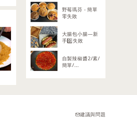
野莓瑪芬 - 簡單
零失敗
大腸包小腸—新
手0️⃣失敗
自製辣椒醬2/素/
簡單/...
建議與問題