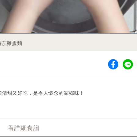
Loaded
:
81.02%
/
Duration
0:51
番茄雞蛋麵
頭清甜又好吃，是令人懷念的家鄉味！
看詳細食譜